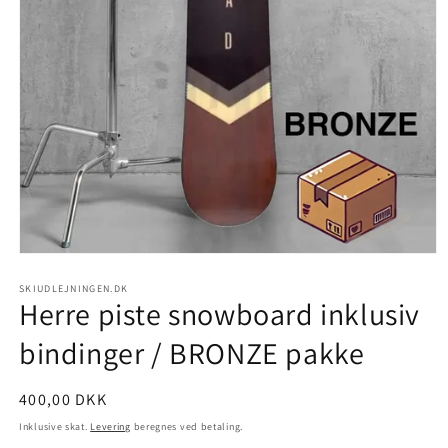
SKIUDLEJNINGEN.DK
Herre piste snowboard inklusiv
bindinger / BRONZE pakke
Normalpris
400,00 DKK
Inklusive skat.
Levering
beregnes ved betaling.