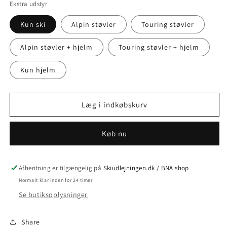
Ekstra udstyr
Kun ski
Alpin støvler
Touring støvler
Alpin støvler + hjelm
Touring støvler + hjelm
Kun hjelm
Læg i indkøbskurv
Køb nu
Afhentning er tilgængelig på
Skiudlejningen.dk / BNA shop
Normalt klar inden for 24 timer
Se butiksoplysninger
Share