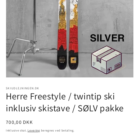
SKIUDLEJNINGEN.DK
Herre Freestyle / twintip ski
inklusiv skistave / SØLV pakke
Normalpris
700,00 DKK
Inklusive skat.
Levering
beregnes ved betaling.