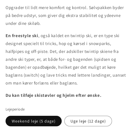
Opgrader til lidt mere komfort og kontrol. Sølvpakken byder
på bedre udstyr, som giver dig ekstra stabilitet og ydeevne
under dine skiløb.
En freestyle ski
, også kaldet en twintip ski, er en type ski
designet specielt til tricks, hop og kørsel i snowparks,
halfpipes og off-piste. Det, der adskiller twintip skiene fra
andre ski typer, er, at både for- og bagenden (spidsen og
bagenden) er opadbøjede, hvilket gør det muligt at køre
baglæns (switch) og lave tricks med lettere landinger, uanset
om man kører forlæns eller baglæns.
Du kan tilføje skistøvler og hjelm efter ønske.
Lejeperiode
Weekend leje (5 dage)
Uge leje (12 dage)