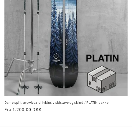
o
n
:
Dame split snowboard inklusiv skistave og skind / PLATIN pakke
Normalpris
Fra 1.200,00 DKK